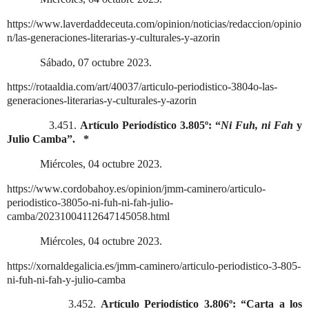
https://www.laverdaddeceuta.com/opinion/noticias/redaccion/opinio
n/las-generaciones-literarias-y-culturales-y-azorin
Sábado, 07 octubre 2023.
https://rotaaldia.com/art/40037/articulo-periodistico-3804o-las-
generaciones-literarias-y-culturales-y-azorin
3.451.
Artículo Periodístico 3.805º: “
Ni Fuh, ni Fah
y
Julio Camba”.
*
Miércoles, 04 octubre 2023.
https://www.cordobahoy.es/opinion/jmm-caminero/articulo-
periodistico-3805o-ni-fuh-ni-fah-julio-
camba/20231004112647145058.html
Miércoles, 04 octubre 2023.
https://xornaldegalicia.es/jmm-caminero/articulo-periodistico-3-805-
ni-fuh-ni-fah-y-julio-camba
3.452.
Artículo Periodístico 3.806º: “Carta a los