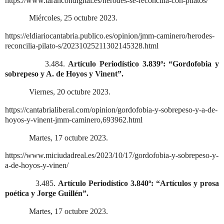
https://www.tarancondigital.es/herodes-se-reconcilia-con-pilatos/
Miércoles, 25 octubre 2023.
https://eldiariocantabria.publico.es/opinion/jmm-caminero/herodes-
reconcilia-pilato-s/20231025211302145328.html
3.484.
Artículo Periodístico 3.839º: “Gordofobia y
sobrepeso y A. de Hoyos y Vinent”.
Viernes, 20 octubre 2023.
https://cantabrialiberal.com/opinion/gordofobia-y-sobrepeso-y-a-de-
hoyos-y-vinent-jmm-caminero,693962.html
Martes, 17 octubre 2023.
https://www.miciudadreal.es/2023/10/17/gordofobia-y-sobrepeso-y-
a-de-hoyos-y-vinen/
3.485.
Artículo Periodístico 3.840º: “Artículos y prosa
poética y Jorge Guillén”.
Martes, 17 octubre 2023.