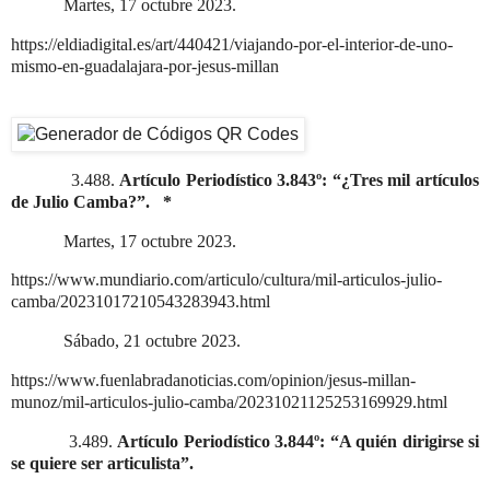
Martes, 17 octubre 2023.
https://eldiadigital.es/art/440421/viajando-por-el-interior-de-uno-
mismo-en-guadalajara-por-jesus-millan
3.488.
Artículo Periodístico 3.843º: “¿Tres mil artículos
de Julio Camba?”.
*
Martes, 17 octubre 2023.
https://www.mundiario.com/articulo/cultura/mil-articulos-julio-
camba/20231017210543283943.html
Sábado, 21 octubre 2023.
https://www.fuenlabradanoticias.com/opinion/jesus-millan-
munoz/mil-articulos-julio-camba/20231021125253169929.html
3.489.
Artículo Periodístico 3.844º: “A quién dirigirse si
se quiere ser articulista”.