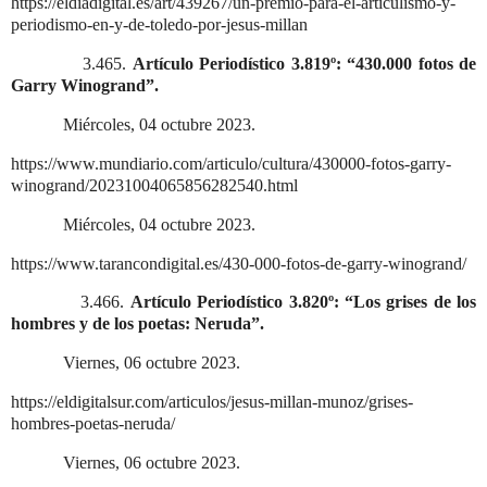
https://eldiadigital.es/art/439267/un-premio-para-el-articulismo-y-
periodismo-en-y-de-toledo-por-jesus-millan
3.465.
Artículo Periodístico 3.819º: “430.000 fotos de
Garry Winogrand”.
Miércoles, 04 octubre 2023.
https://www.mundiario.com/articulo/cultura/430000-fotos-garry-
winogrand/20231004065856282540.html
Miércoles, 04 octubre 2023.
https://www.tarancondigital.es/430-000-fotos-de-garry-winogrand/
3.466.
Artículo Periodístico 3.820º: “Los grises de los
hombres y de los poetas: Neruda”.
Viernes, 06 octubre 2023.
https://eldigitalsur.com/articulos/jesus-millan-munoz/grises-
hombres-poetas-neruda/
Viernes, 06 octubre 2023.